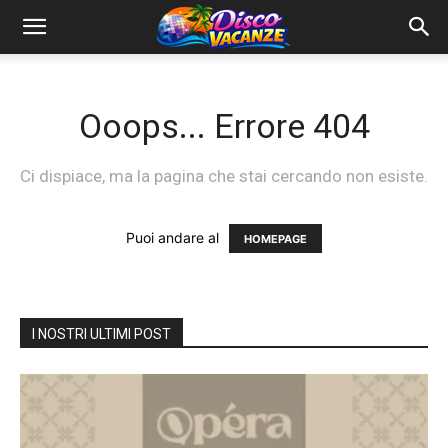
Ooops... Errore 404
Ci dispiace, ma la pagina che stai cercando non esiste.
Puoi andare al
HOMEPAGE
I NOSTRI ULTIMI POST