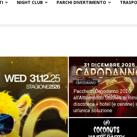
TI
NIGHT CLUB
PARCHI DIVERTIMENTO
TRASP
CAPODANNO
Pacchetti Capodanno 2026
all’Altromondo Studios di Rimi
discoteca + hotel (e cenone) 
un’unica soluzione