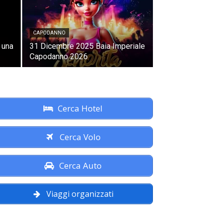
CAPODANNO
 una
31 Dicembre 2025 Baia Imperiale
Capodanno 2026
Cerca Hotel
Cerca Volo
Cerca Auto
Viaggi organizzati