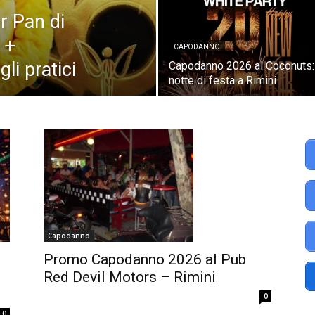
r Pan di
 +
CAPODANNO
li pratici
Capodanno 2026 al Coconuts:
notte di festa a Rimini
Capodanno
Promo Capodanno 2026 al Pub
Red Devil Motors – Rimini
0
0