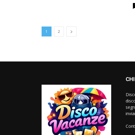
1
2
CHI
Disc
disc
segn
invi
Cont