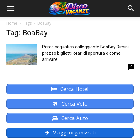
Home
Tags
BoaBay
Tag: BoaBay
Parco acquatico galleggiante BoaBay Rimini:
prezzo biglietti, orari di apertura e come
arrivare
0
Cerca Hotel
Cerca Volo
Cerca Auto
Viaggi organizzati