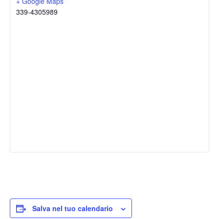
+ Google Maps
339-4305989
Salva nel tuo calendario