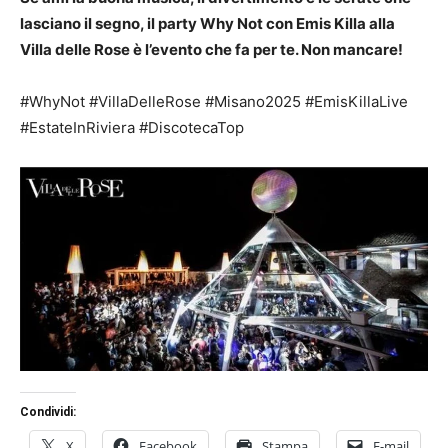
lasciano il segno, il party Why Not con Emis Killa alla
Villa delle Rose è l’evento che fa per te. Non mancare!
#WhyNot #VillaDelleRose #Misano2025 #EmisKillaLive
#EstateInRiviera #DiscotecaTop
Condividi:
X
Facebook
Stampa
E-mail