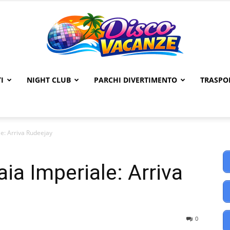
I
NIGHT CLUB
PARCHI DIVERTIMENTO
TRASPO
Disco
le: Arriva Rudeejay
Vacanze
ia Imperiale: Arriva
0