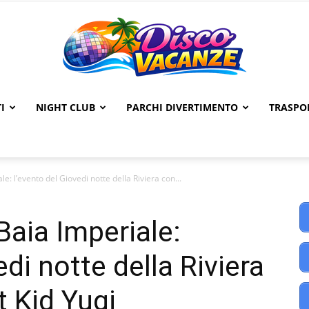
I
NIGHT CLUB
PARCHI DIVERTIMENTO
TRASPO
Disco
: l’evento del Giovedi notte della Riviera con...
Vacanze
aia Imperiale:
edi notte della Riviera
t Kid Yugi